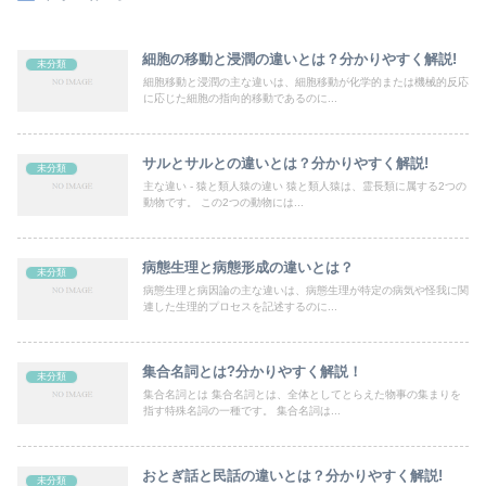
細胞の移動と浸潤の違いとは？分かりやすく解説!
未分類
細胞移動と浸潤の主な違いは、細胞移動が化学的または機械的反応
に応じた細胞の指向的移動であるのに...
サルとサルとの違いとは？分かりやすく解説!
未分類
主な違い - 猿と類人猿の違い 猿と類人猿は、霊長類に属する2つの
動物です。 この2つの動物には...
病態生理と病態形成の違いとは？
未分類
病態生理と病因論の主な違いは、病態生理が特定の病気や怪我に関
連した生理的プロセスを記述するのに...
集合名詞とは?分かりやすく解説！
未分類
集合名詞とは 集合名詞とは、全体としてとらえた物事の集まりを
指す特殊名詞の一種です。 集合名詞は...
おとぎ話と民話の違いとは？分かりやすく解説!
未分類