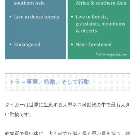
トラ – 事実、特徴、そして行動
タイガーは世界に生息する大型ネコ科動物の中で最も大き
い動物です。
筋肉質で長い体に、太く頑丈な脚と長く重い尾を持つ、非