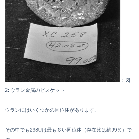
：図
2: ウラン金属のビスケット
ウランにはいくつかの同位体があります。
その中でも238Uは最も多い同位体（存在比は約99％）で