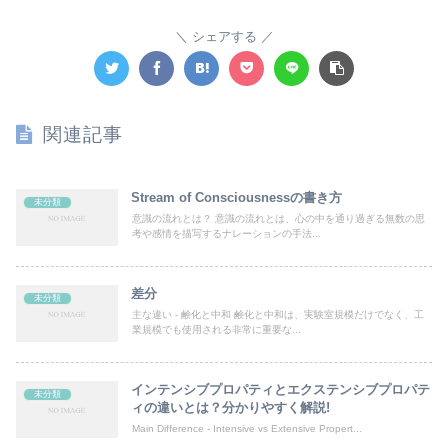
シェアする
関連記事
Stream of Consciousnessの書き方
未分類
意識の流れとは？ 意識の流れとは、心の中を通り過ぎる無数の思
考や感情を描写するナレーションの手法...
差分
未分類
主な違い - 鹸化と中和 鹸化と中和は、実験室規模だけでなく、工
業規模でも使用される非常に重要な...
インテンシブプロパティとエクステンシブプロパテ
未分類
ィの違いとは？分かりやすく解説!
Main Difference - Intensive vs Extensive Propert...