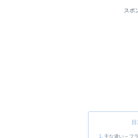
スポ
目
主な違い – フラ