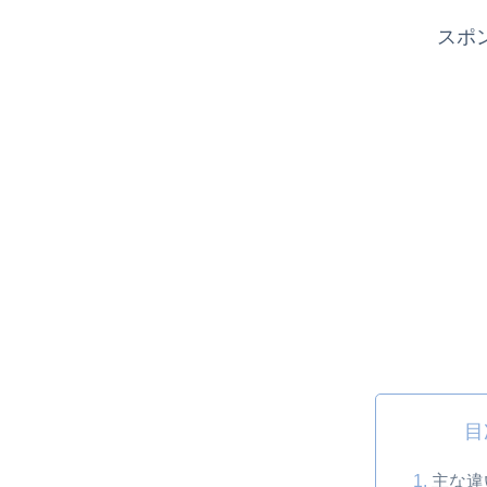
スポ
目
主な違い