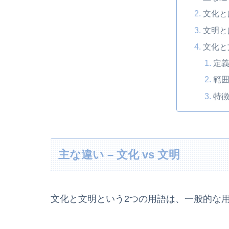
文化と
文明と
文化と
定
範
特
主な違い – 文化 vs 文明
文化と文明という2つの用語は、一般的な