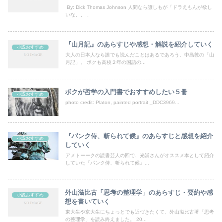
By: Dick Thomas Johnson 人間なら誰しもが「ドラえもんが欲し
いな、、...
『山月記』のあらすじや感想・解説を紹介していく
小説おすすめ
大人の日本人なら誰でも読んだことはあるであろう、中島敦の「山
月記」。 ボクも高校２年の国語の...
ボクが哲学の入門書でおすすめしたい５冊
小説おすすめ
photo credit: Platon, painted portrait _DDC3969...
『パンク侍、斬られて候』のあらすじと感想を紹介
小説おすすめ
していく
アメトーークの読書芸人の回で、光浦さんがオススメ本として紹介
していた『パンク侍、斬られて候』...
外山滋比古「思考の整理学」のあらすじ・要約や感
小説おすすめ
想を書いていく
東大生や京大生にちょっとでも近づきたくて、外山滋比古著「思考
の整理学」を読み終えました。 20...