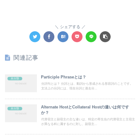
シェアする
関連記事
Participle Phraseとは？
未分類
分詞句とは？ 分詞とは、動詞から形成される形容詞のことです。
文法上の分詞には、現在分詞と過去分...
Alternate HostとCollateral Hostの違いは何です
未分類
か？
代替宿主と副宿主の主な違いは、特定の寄生虫の代替宿主と主宿主
が異なる科に属するのに対し、副宿主...