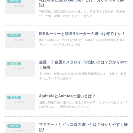
未分類
説!
乾性壊疽と湿性壊疽の大きな違いは、乾性壊疽は糖尿病、動脈硬
化、外傷、凍傷、けが、たばこ中毒など...
ISRルーターと非ISRルーターの違いは何ですか？
未分類
ISRと非ISRルータの主な違いは、ISRルータは追加機能が付属し
ており、ユーザーはそれに余分...
金属・非金属とメタロイドの違いとは？分かりやす
未分類
く解説!
主な違い - 金属 vs 非金属 vs 金属類 元素周期表は、地球上で発見
されたすべての元素を示...
AptitudeとAttitudeの違いとは？
未分類
適性と態度の主な違いは、適性は何かを学ぶための人の生まれつき
の能力であり、態度は何かに対する人...
マキアートとピッコロの違いとは？分かりやすく解
未分類
説!