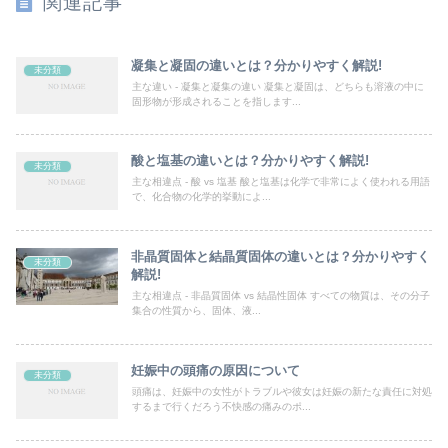
関連記事
凝集と凝固の違いとは？分かりやすく解説!
未分類
主な違い - 凝集と凝集の違い 凝集と凝固は、どちらも溶液の中に
固形物が形成されることを指します...
酸と塩基の違いとは？分かりやすく解説!
未分類
主な相違点 - 酸 vs 塩基 酸と塩基は化学で非常によく使われる用語
で、化合物の化学的挙動によ...
非晶質固体と結晶質固体の違いとは？分かりやすく
未分類
解説!
主な相違点 - 非晶質固体 vs 結晶性固体 すべての物質は、その分子
集合の性質から、固体、液...
妊娠中の頭痛の原因について
未分類
頭痛は、妊娠中の女性がトラブルや彼女は妊娠の新たな責任に対処
するまで行くだろう不快感の痛みのポ...