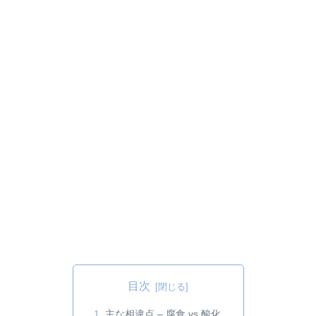
目次
主な相違点 – 腐食 vs 酸化