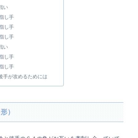
戦い
指し手
指し手
指し手
戦い
指し手
指し手
後手が攻めるためには
め形）