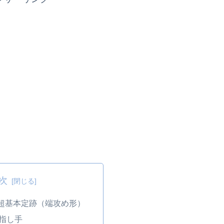
次
超基本定跡（端攻め形）
指し手