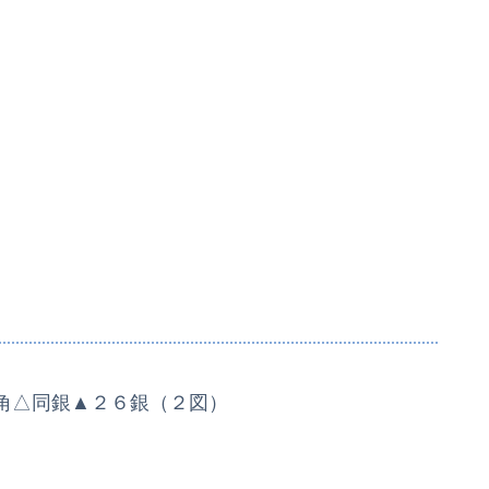
角△同銀▲２６銀（２図）