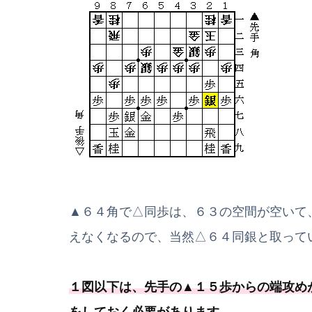
▲６４角で△同歩は、６３の空間が空いて
えなくなるので、当然△６４同銀と取って
１図以下は、先手の▲１５歩からの端攻め
をしておく必要
があります
。