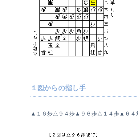
１図からの指し手
▲１６歩△９４歩▲９６歩△１４歩▲６４