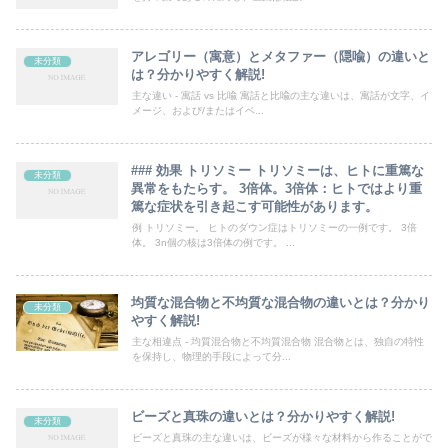
アレゴリー（寓意）とメタファー（隠喩）の違いと
未分類
は？分かりやすく解説!
主な違い - 寓話 vs 比喩 寓話と比喩の主な違いは、寓話が文字、イ
メージ、および/またはイベ...
### 効果 トリソミー トリソミーは、ヒトに重篤な
未分類
異常をもたらす。 3倍体。3倍体：ヒトではより重
篤な症状を引き起こす可能性があります。
例 トリソミー。 ヒトのダウン症はトリソミーの一例です。 3倍
体。 3n個の核は3倍体の例です。 ...
均質な混合物と不均質な混合物の違いとは？分かり
未分類
やすく解説!
主な相違点 - 均質混合物と不均質混合物 混合物とは、独自の特性
を保持し、物理的手段によって分...
ビーズと真珠の違いとは？分かりやすく解説!
未分類
ビーズと真珠の主な違いは、ビーズが様々な材料から作ることがで