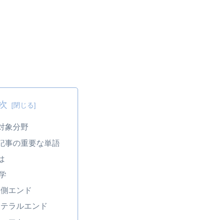
次
対象分野
記事の重要な単語
は
学
内側エンド
ラテラルエンド