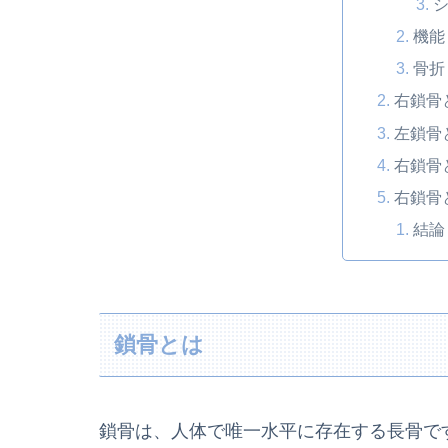
機能
骨折
右鎖骨
左鎖骨
右鎖骨
右鎖骨
結論
鎖骨とは
鎖骨は、人体で唯一水平に存在する長骨で