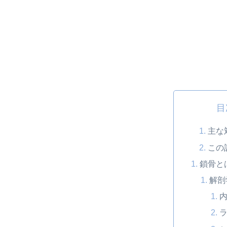
目
主な
この
鎖骨と
解剖