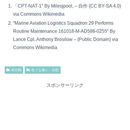
「CPT-NAT-1″ By Milesjpool, – 自作 (CC BY-SA 4.0)
via Commons Wikimedia
“Marine Aviation Logistics Squadron 29 Performs
Routine Maintenance 161018-M-AD586-0255” By
Lance Cpl. Anthony Brosilow – (Public Domain) via
Commons Wikimedia
未分類
色々な違い・比較
スポンサーリンク