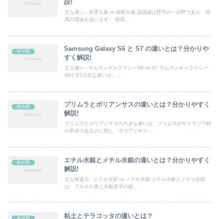
説!
主な違い - 合理主義 vs 経験主義 認識論は哲学の一分野であり、知
識の理論を扱います。 知識...
Samsung Galaxy S6 と S7 の違いとは？分かりや
未分類
すく解説!
主な違い - サムスンギャラクシーS6 vs S7 サムスンギャラクシー
S6とS7の主な違いは、...
プリムラとポリアンサスの違いとは？分かりやすく
未分類
解説!
プリムラとポリアンサスの大きな違いは、プリムラがサクラソウ科
の草花であるのに対し、ポリアンサス...
エチル水銀とメチル水銀の違いとは？分かりやすく
未分類
解説!
主な相違点 - エチル水銀 vs メチル水銀 エチル水銀とメチル水銀
は、アルキル基と水銀原子の組...
粘土とテラコッタの違いとは？
未分類