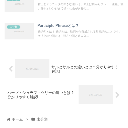
粘土とテラコッタの大きな違いは、粘土は白からグレー、茶色、濃
い赤やオレンジまで様々な色があるの...
Participle Phraseとは？
未分類
分詞句とは？ 分詞とは、動詞から形成される形容詞のことです。
文法上の分詞には、現在分詞と過去分...
サルとサルとの違いとは？分かりやすく
解説!
ハーブ・シュラフ・ツリーの違いとは？
分かりやすく解説!
ホーム
未分類