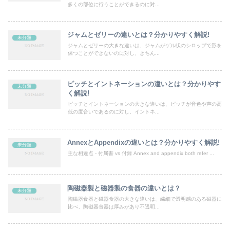
多くの部位に行うことができるのに対...
ジャムとゼリーの違いとは？分かりやすく解説!
未分類
ジャムとゼリーの大きな違いは、ジャムがゲル状のシロップで形を
保つことができないのに対し、きちん...
ピッチとイントネーションの違いとは？分かりやす
未分類
く解説!
ピッチとイントネーションの大きな違いは、ピッチが音色や声の高
低の度合いであるのに対し、イントネ...
AnnexとAppendixの違いとは？分かりやすく解説!
未分類
主な相違点 - 付属書 vs 付録 Annex and appendix both refer ...
陶磁器製と磁器製の食器の違いとは？
未分類
陶磁器食器と磁器食器の大きな違いは、繊細で透明感のある磁器に
比べ、陶磁器食器は厚みがあり不透明...