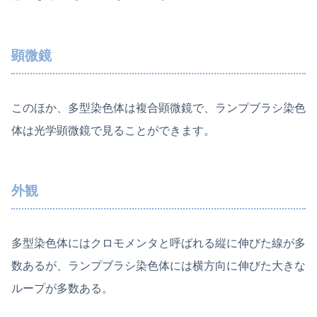
顕微鏡
このほか、多型染色体は複合顕微鏡で、ランプブラシ染色
体は光学顕微鏡で見ることができます。
外観
多型染色体にはクロモメンタと呼ばれる縦に伸びた線が多
数あるが、ランプブラシ染色体には横方向に伸びた大きな
ループが多数ある。