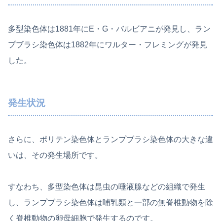
多型染色体は1881年にE・G・バルビアニが発見し、ラン
プブラシ染色体は1882年にワルター・フレミングが発見
した。
発生状況
さらに、ポリテン染色体とランプブラシ染色体の大きな違
いは、その発生場所です。
すなわち、多型染色体は昆虫の唾液腺などの組織で発生
し、ランプブラシ染色体は哺乳類と一部の無脊椎動物を除
く脊椎動物の卵母細胞で発生するのです。