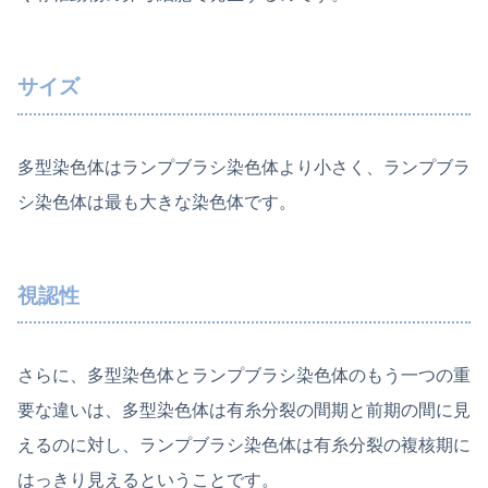
サイズ
多型染色体はランプブラシ染色体より小さく、ランプブラ
シ染色体は最も大きな染色体です。
視認性
さらに、多型染色体とランプブラシ染色体のもう一つの重
要な違いは、多型染色体は有糸分裂の間期と前期の間に見
えるのに対し、ランプブラシ染色体は有糸分裂の複核期に
はっきり見えるということです。