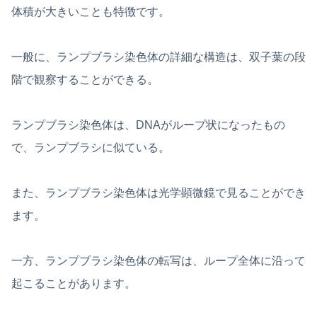
体積が大きいことも特徴です。
一般に、ランプブラシ染色体の詳細な構造は、双子葉の段
階で観察することができる。
ランプブラシ染色体は、DNAがループ状になったもの
で、ランプブラシに似ている。
また、ランプブラシ染色体は光学顕微鏡で見ることができ
ます。
一方、ランプブラシ染色体の転写は、ループ全体に沿って
起こることがあります。