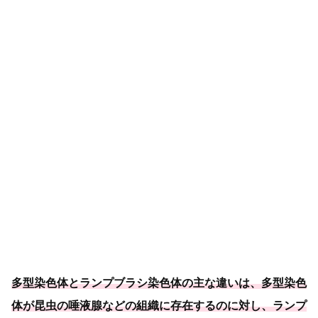
多型染色体とランプブラシ染色体の主な違いは、多型染色
体が昆虫の唾液腺などの組織に存在するのに対し、ランプ