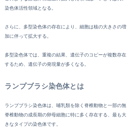
染色体活性領域となる。
さらに、多型染色体の存在により、細胞は核の大きさの増
加に伴って拡大する。
多型染色体では、重複の結果、遺伝子のコピーが複数存在
するため、遺伝子の発現量が多くなる。
ランプブラシ染色体とは
ランプブラシ染色体は、哺乳類を除く脊椎動物と一部の無
脊椎動物の成長期の卵母細胞に特に多く存在する、最も大
きなタイプの染色体です。