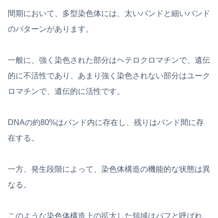
間期において、多型染色体には、太いバンドと細いバンド
のパターンがあります。
一般に、強く染色された部分はヘテロクロマチンで、遺伝
的に不活性であり、あまり強く染色されない部分はユーク
ロマチンで、遺伝的に活性です。
DNAの約80%はバンド内に存在し、残りはバンド間に存
在する。
一方、発生段階によって、染色体構造の機能的な状態は異
なる。
このような染色体構造上の拡大した領域はパフと呼ばれ、