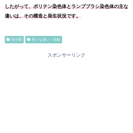
したがって、ポリテン染色体とランプブラシ染色体の主な
違いは、その構造と発生状況です。
未分類
色々な違い・比較
スポンサーリンク