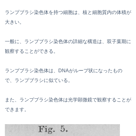
ランプブラシ染色体を持つ細胞は、核と細胞質内の体積が
大きい。
一般に、ランプブラシ染色体の詳細な構造は、双子葉期に
観察することができる。
ランプブラシ染色体は、DNAがループ状になったもの
で、ランプブラシに似ている。
また、ランプブラシ染色体は光学顕微鏡で観察することが
できます。