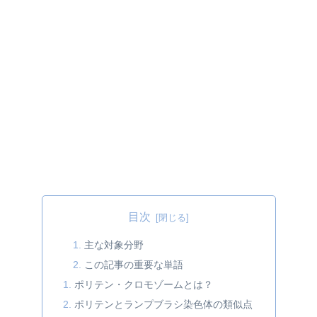
目次
主な対象分野
この記事の重要な単語
ポリテン・クロモゾームとは？
ポリテンとランプブラシ染色体の類似点