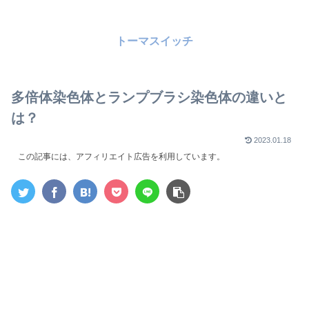
トーマスイッチ
多倍体染色体とランプブラシ染色体の違いと
は？
2023.01.18
この記事には、アフィリエイト広告を利用しています。