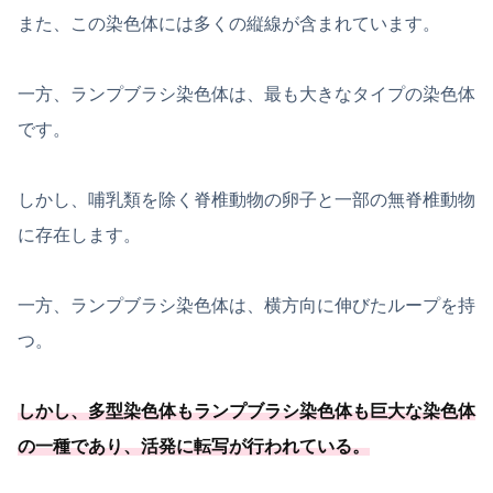
また、この染色体には多くの縦線が含まれています。
一方、ランプブラシ染色体は、最も大きなタイプの染色体
です。
しかし、哺乳類を除く脊椎動物の卵子と一部の無脊椎動物
に存在します。
一方、ランプブラシ染色体は、横方向に伸びたループを持
つ。
しかし、
多型染色体もランプブラシ染色体も巨大な染色体
の一種
であり、活発に転写が行われている
。