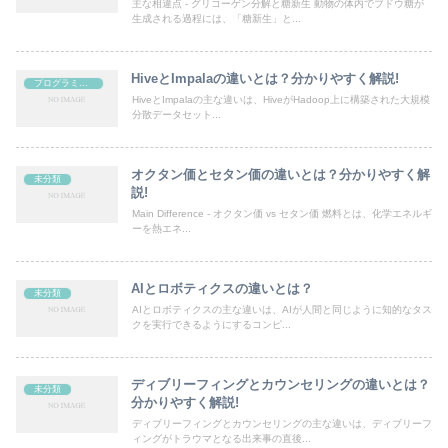
主な相違点 - グリコーゲン分解と糖新生 動物の体内でブドウ糖が
生成される過程には、「糖新生」と...
HiveとImpalaの違いとは？分かりやすく解説!
プログラミング
HiveとImpalaの主な違いは、HiveがHadoop上に構築された大規模
分散データセット...
オクタン価とセタン価の違いとは？分かりやすく解
未分類
説!
Main Difference - オクタン価 vs セタン価 燃料とは、化学エネルギ
ーを熱エネ...
AIとロボティクスの違いとは？
未分類
AIとロボティクスの主な違いは、AIが人間と同じように知的なタス
クを実行できるようにするコンピ...
ディブリーフィングとカウンセリングの違いとは？
未分類
分かりやすく解説!
ディブリーフィングとカウンセリングの主な違いは、ディブリーフ
ィングがトラウマとなる出来事の直後...