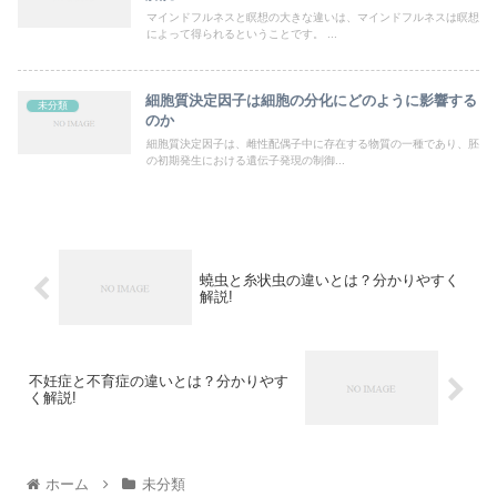
マインドフルネスと瞑想の大きな違いは、マインドフルネスは瞑想
によって得られるということです。 ...
細胞質決定因子は細胞の分化にどのように影響する
未分類
のか
細胞質決定因子は、雌性配偶子中に存在する物質の一種であり、胚
の初期発生における遺伝子発現の制御...
蟯虫と糸状虫の違いとは？分かりやすく
解説!
不妊症と不育症の違いとは？分かりやす
く解説!
ホーム
未分類