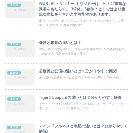
### 効果 トリソミー トリソミーは、ヒトに重篤な
未分類
異常をもたらす。 3倍体。3倍体：ヒトではより重
篤な症状を引き起こす可能性があります。
例 トリソミー。 ヒトのダウン症はトリソミーの一例です。 3倍
体。 3n個の核は3倍体の例です。 ...
脊髄と椎骨の違いとは？
未分類
脊髄と椎骨の主な違いは、脊髄が中枢神経系の2つの構成要素のう
ちの1つで、脳幹から腰部まで伸びて...
公務員と公僕の違いとは？分かりやすく解説!
未分類
主な違い - 公務員 vs. 公務員 Civil ServantとPublic Servantは...
TigerとLeopardの違いとは？分かりやすく解説!
未分類
トラとヒョウの主な違い 大型ネコ科動物には、ライオン、ヒョ
ウ、トラ、ジャガーの4種類がいます。 ...
マインドフルネスと瞑想の違いとは？分かりやすく
未分類
解説!