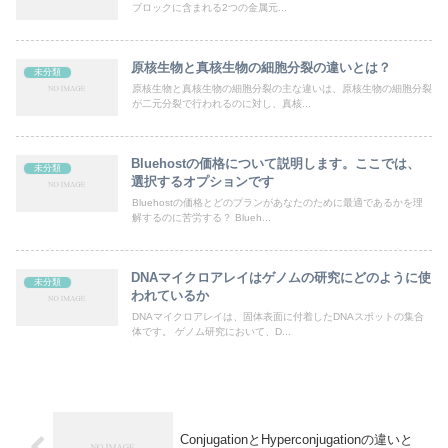
ブロックに含まれる2つの金属元...
原核生物と真核生物の細胞分裂の違いとは？
未分類
原核生物と真核生物の細胞分裂の主な違いは、原核生物の細胞分裂
が二元分裂で行われるのに対し、真核...
Bluehostの価格について説明します。ここでは、
未分類
選択するオプションです
Bluehostの価格とどのプランがあなたのために最適であるかを理
解するのに苦労する？ Blueh...
DNAマイクロアレイはゲノムの研究にどのように使
未分類
われているか
DNAマイクロアレイは、固体表面に付着したDNAスポットの集合
体です。 ゲノム研究において、D...
ConjugationとHyperconjugationの違いと