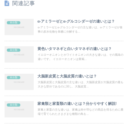
関連記事
α-アミラーゼとα-グルコシダーゼの違いとは？
未分類
α-アミラーゼとα-グルコシダーゼの主な違いは、α-アミラーゼが食
事の炭水化物を単糖に分解する...
黄色いタマネギと白いタマネギの違いとは？
未分類
イエローオニオンとホワイトオニオンの大きな違いは、その風味の
違いです。 イエローオニオンは黄褐...
大脳新皮質と大脳皮質の違いとは？
未分類
大脳新皮質と大脳皮質の主な違いは、大脳新皮質が大脳皮質の最も
大きな部分であるのに対し、大脳皮質...
家禽類と家畜類の違いとは？分かりやすく解説!
未分類
家禽と家畜の主な違いは、家禽は肉や羽などの商品を得るために農
場で育てられたさまざまな種類の鳥を...