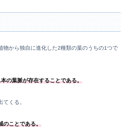
植物から独自に進化した2種類の葉のうちの1つで
1本の葉脈が存在することである
。
出てくる。
域のことである
。