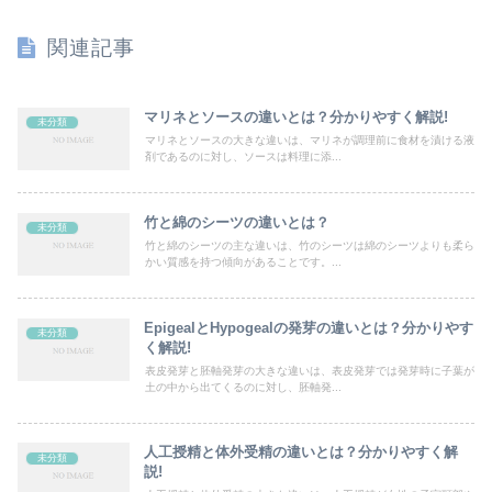
関連記事
マリネとソースの違いとは？分かりやすく解説!
未分類
マリネとソースの大きな違いは、マリネが調理前に食材を漬ける液
剤であるのに対し、ソースは料理に添...
竹と綿のシーツの違いとは？
未分類
竹と綿のシーツの主な違いは、竹のシーツは綿のシーツよりも柔ら
かい質感を持つ傾向があることです。...
EpigealとHypogealの発芽の違いとは？分かりやす
未分類
く解説!
表皮発芽と胚軸発芽の大きな違いは、表皮発芽では発芽時に子葉が
土の中から出てくるのに対し、胚軸発...
人工授精と体外受精の違いとは？分かりやすく解
未分類
説!