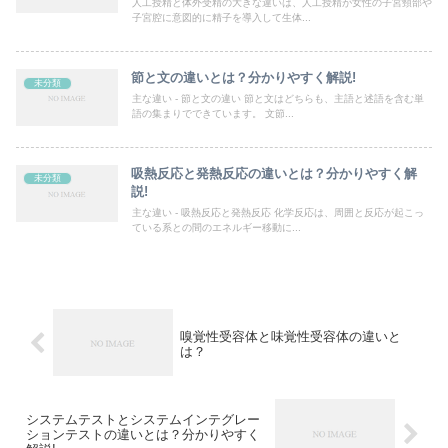
人工授精と体外受精の大きな違いは、人工授精が女性の子宮頸部や
子宮腔に意図的に精子を導入して生体...
節と文の違いとは？分かりやすく解説!
未分類
主な違い - 節と文の違い 節と文はどちらも、主語と述語を含む単
語の集まりでできています。 文節...
吸熱反応と発熱反応の違いとは？分かりやすく解
未分類
説!
主な違い - 吸熱反応と発熱反応 化学反応は、周囲と反応が起こっ
ている系との間のエネルギー移動に...
嗅覚性受容体と味覚性受容体の違いと
は？
システムテストとシステムインテグレー
ションテストの違いとは？分かりやすく