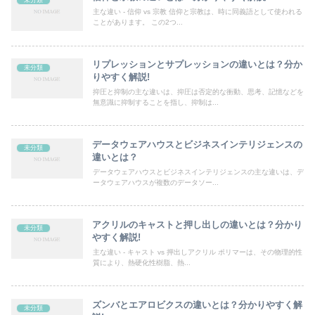
未分類
主な違い - 信仰 vs 宗教 信仰と宗教は、時に同義語として使われる
ことがあります。 この2つ...
リプレッションとサプレッションの違いとは？分か
未分類
りやすく解説!
抑圧と抑制の主な違いは、抑圧は否定的な衝動、思考、記憶などを
無意識に抑制することを指し、抑制は...
データウェアハウスとビジネスインテリジェンスの
未分類
違いとは？
データウェアハウスとビジネスインテリジェンスの主な違いは、デ
ータウェアハウスが複数のデータソー...
アクリルのキャストと押し出しの違いとは？分かり
未分類
やすく解説!
主な違い - キャスト vs 押出しアクリル ポリマーは、その物理的性
質により、熱硬化性樹脂、熱...
ズンバとエアロビクスの違いとは？分かりやすく解
未分類