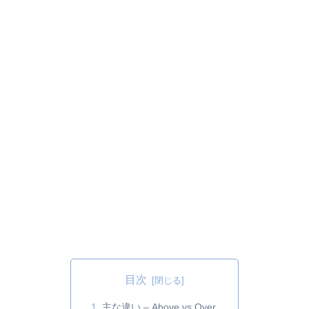
目次
主な違い – Above vs Over