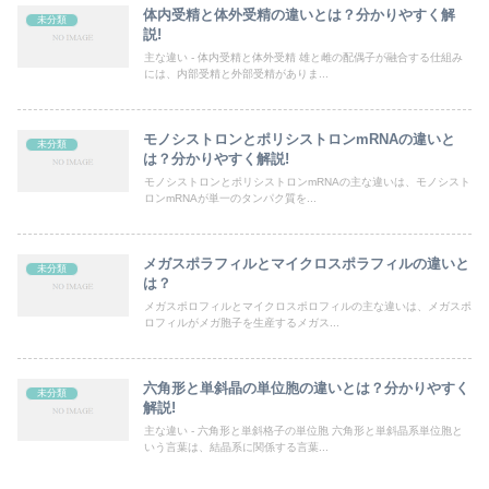
体内受精と体外受精の違いとは？分かりやすく解
未分類
説!
主な違い - 体内受精と体外受精 雄と雌の配偶子が融合する仕組み
には、内部受精と外部受精がありま...
モノシストロンとポリシストロンmRNAの違いと
未分類
は？分かりやすく解説!
モノシストロンとポリシストロンmRNAの主な違いは、モノシスト
ロンmRNAが単一のタンパク質を...
メガスポラフィルとマイクロスポラフィルの違いと
未分類
は？
メガスポロフィルとマイクロスポロフィルの主な違いは、メガスポ
ロフィルがメガ胞子を生産するメガス...
六角形と単斜晶の単位胞の違いとは？分かりやすく
未分類
解説!
主な違い - 六角形と単斜格子の単位胞 六角形と単斜晶系単位胞と
いう言葉は、結晶系に関係する言葉...