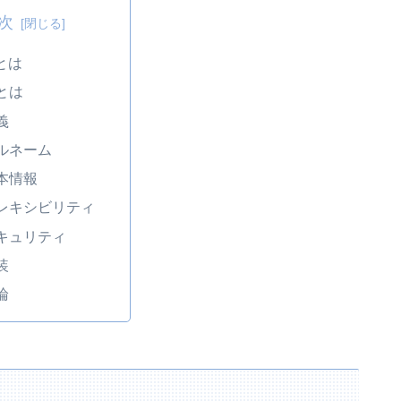
次
とは
とは
義
ルネーム
本情報
レキシビリティ
キュリティ
装
論