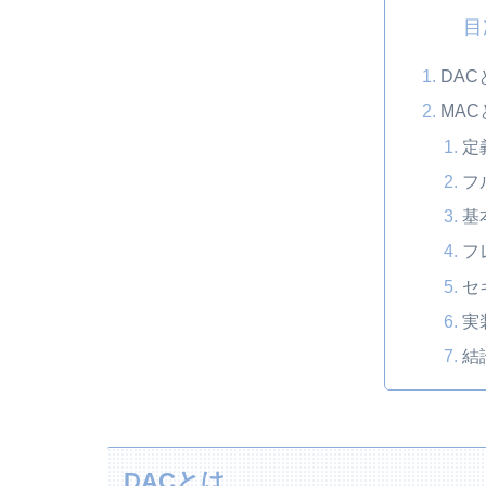
目
DAC
MAC
定
フ
基
フ
セ
実
結
DACとは