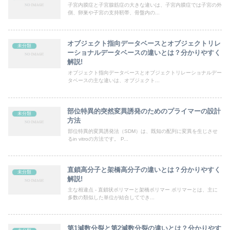
子宮内膜症と子宮腺筋症の大きな違いは、子宮内膜症では子宮の外
側、卵巣や子宮の支持靭帯、骨盤内の...
オブジェクト指向データベースとオブジェクトリレ
未分類
ーショナルデータベースの違いとは？分かりやすく
解説!
オブジェクト指向データベースとオブジェクトリレーショナルデー
タベースの主な違いは、オブジェクト...
部位特異的突然変異誘発のためのプライマーの設計
未分類
方法
部位特異的変異誘発法（SDM）は、既知の配列に変異を生じさせ
るin vitroの方法です。 P...
直鎖高分子と架橋高分子の違いとは？分かりやすく
未分類
解説!
主な相違点 - 直鎖状ポリマーと架橋ポリマー ポリマーとは、主に
多数の類似した単位が結合してでき...
第1減数分裂と第2減数分裂の違いとは？分かりやす