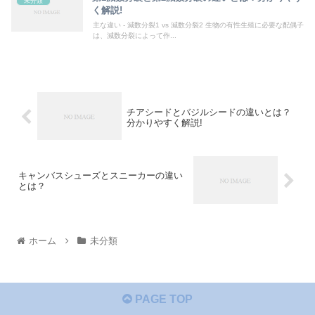
未分類
く解説!
主な違い - 減数分裂1 vs 減数分裂2 生物の有性生殖に必要な配偶子
は、減数分裂によって作...
チアシードとバジルシードの違いとは？
分かりやすく解説!
キャンバスシューズとスニーカーの違い
とは？
ホーム
未分類
PAGE TOP