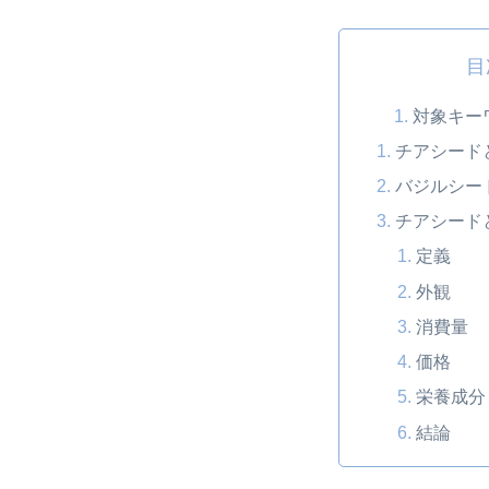
目
対象キー
チアシード
バジルシー
チアシード
定義
外観
消費量
価格
栄養成分
結論