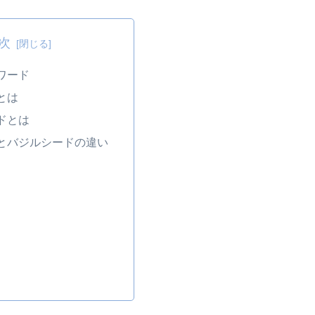
次
ワード
とは
ドとは
とバジルシードの違い