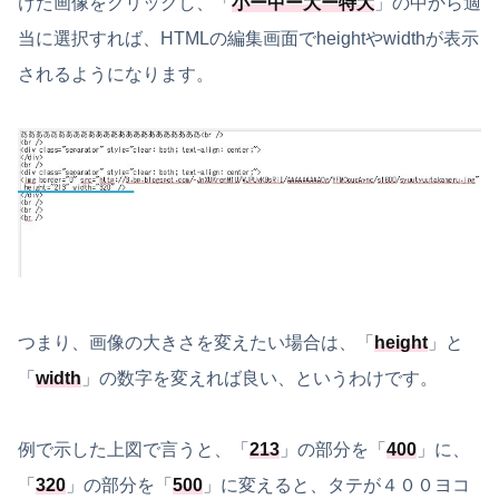
けた画像をクリックし、「
小ー中ー大ー特大
」の中から適
当に選択すれば、HTMLの編集画面でheightやwidthが表示
されるようになります。
つまり、画像の大きさを変えたい場合は、
「
height
」と
「
width
」の数字を変えれば良い、というわけです。
例で示した上図で言うと、「
213
」の部分を「
400
」に、
「
320
」の部分を「
500
」に変えると、タテが４００ヨコ