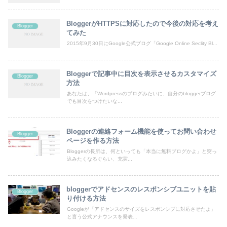
BloggerがHTTPSに対応したので今後の対応を考え
Blogger
てみた
2015年9月30日にGoogle公式ブログ「Google Online Seclity Bl...
Bloggerで記事中に目次を表示させるカスタマイズ
Blogger
方法
あなたは、「Wordpressのブログみたいに、自分のbloggerブログ
でも目次をつけたいな...
Bloggerの連絡フォーム機能を使ってお問い合わせ
Blogger
ページを作る方法
Bloggerの長所は、何といっても「本当に無料ブログかよ」と突っ
込みたくなるぐらい、充実...
bloggerでアドセンスのレスポンシブユニットを貼
Blogger
り付ける方法
Googleが「アドセンスのサイズをレスポンシブに対応させたよ」
と言う公式アナウンスを発表...