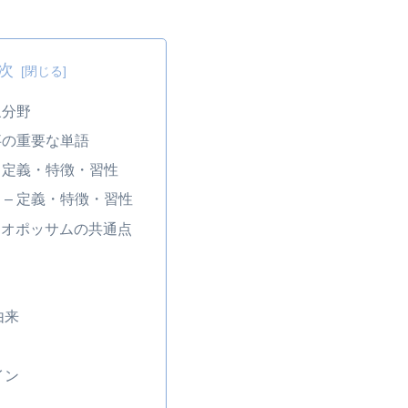
次
象分野
事の重要な単語
– 定義・特徴・習性
 – 定義・特徴・習性
とオポッサムの共通点
由来
イン