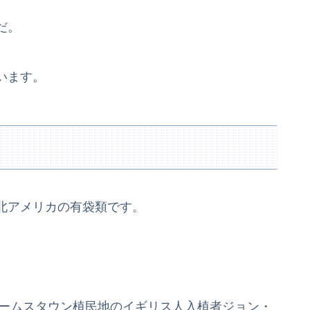
だ。
います。
北アメリカの有袋類です。
ェームスタウン植民地のイギリス人入植者ジョン・