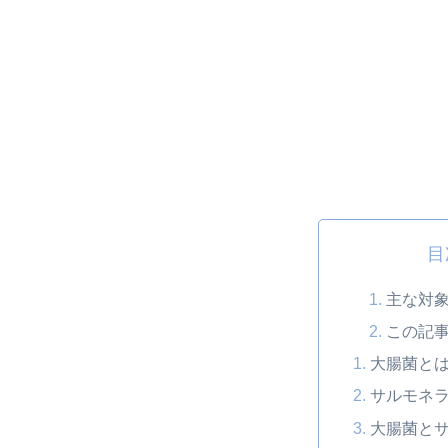
目
主な対
この記
大腸菌と
サルモネ
大腸菌と