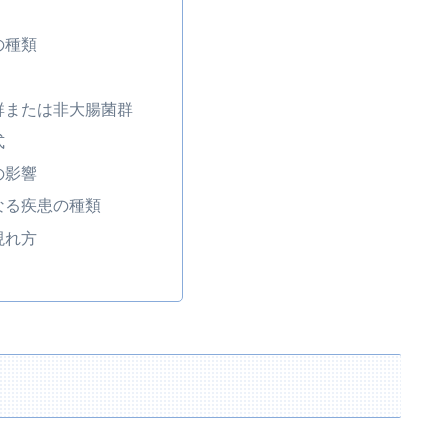
の種類
群または非大腸菌群
式
の影響
なる疾患の種類
現れ方