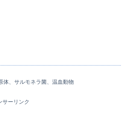
て
原体、サルモネラ菌、温血動物
ンサーリンク