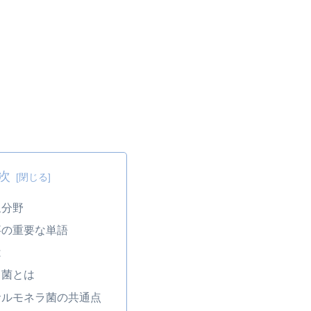
次
象分野
事の重要な単語
は
ラ菌とは
サルモネラ菌の共通点