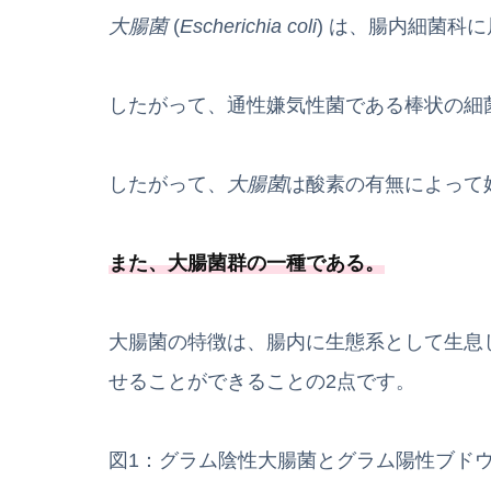
大腸菌
(
Escherichia coli
) は、腸内細菌科
したがって、通性嫌気性菌である棒状の細
したがって、
大腸菌
は酸素の有無によって
また、
大腸菌群の一種
である
。
大腸菌の特徴は、腸内に生態系として生息
せることができることの2点です。
図1：グラム陰性大腸菌とグラム陽性ブド