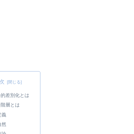
次
会的差別化とは
会階層とは
定義
自然
結論