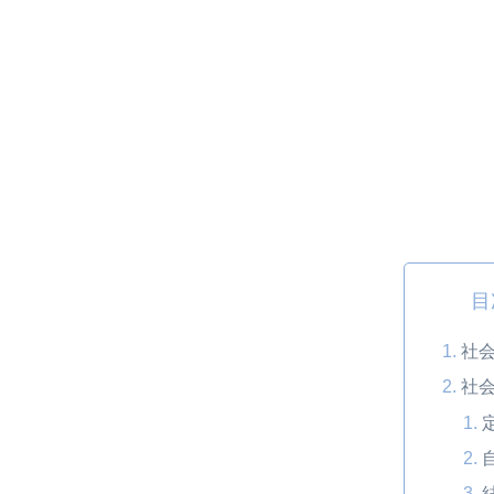
目
社
社