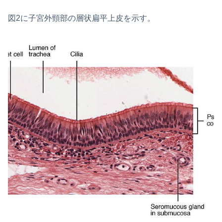
図2に子宮外頸部の層状扁平上皮を示す。