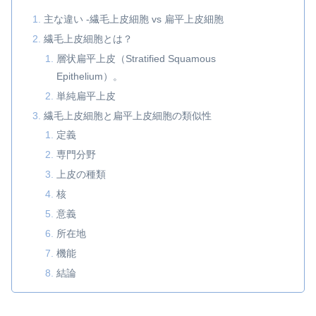
主な違い -繊毛上皮細胞 vs 扁平上皮細胞
繊毛上皮細胞とは？
層状扁平上皮（Stratified Squamous
Epithelium）。
単純扁平上皮
繊毛上皮細胞と扁平上皮細胞の類似性
定義
専門分野
上皮の種類
核
意義
所在地
機能
結論