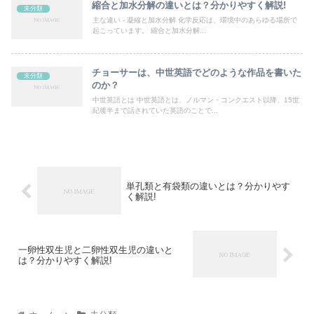
縮合と加水分解の違いとは？分かりやすく解説!
未分類
主な違い - 凝縮と加水分解 化学反応は、環境中のあらゆる場所で
起こっています。 縮合と加水分解...
チョーサーは、中世英語でどのような作品を書いた
未分類
のか？
中世英語とは 中世英語とは、ノルマン・コンクエスト以降、15世
紀後半まで話されていた英語のことで...
単孔類と有袋類の違いとは？分かりやす
く解説!
一卵性双生児と二卵性双生児の違いと
は？分かりやすく解説!