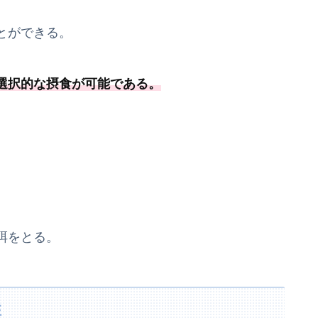
とができる。
選択的な摂食が可能
である
。
餌をとる。
性