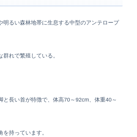
や明るい森林地帯に生息する中型のアンテロープ
な群れで繁殖している。
。
と長い首が特徴で、体高70～92cm、体重40～
角を持っています。