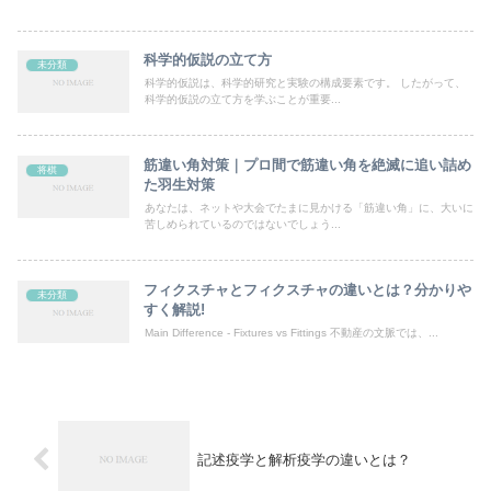
科学的仮説の立て方
未分類
科学的仮説は、科学的研究と実験の構成要素です。 したがって、
科学的仮説の立て方を学ぶことが重要...
筋違い角対策｜プロ間で筋違い角を絶滅に追い詰め
将棋
た羽生対策
あなたは、ネットや大会でたまに見かける「筋違い角」に、大いに
苦しめられているのではないでしょう...
フィクスチャとフィクスチャの違いとは？分かりや
未分類
すく解説!
Main Difference - Fixtures vs Fittings 不動産の文脈では、...
記述疫学と解析疫学の違いとは？