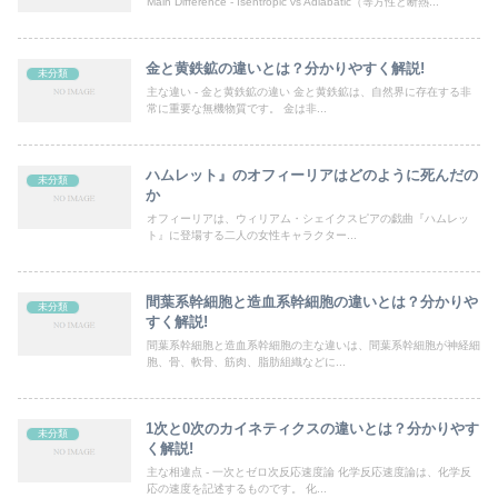
Main Difference - Isentropic vs Adiabatic（等方性と断熱...
金と黄鉄鉱の違いとは？分かりやすく解説!
未分類
主な違い - 金と黄鉄鉱の違い 金と黄鉄鉱は、自然界に存在する非
常に重要な無機物質です。 金は非...
ハムレット』のオフィーリアはどのように死んだの
未分類
か
オフィーリアは、ウィリアム・シェイクスピアの戯曲『ハムレッ
ト』に登場する二人の女性キャラクター...
間葉系幹細胞と造血系幹細胞の違いとは？分かりや
未分類
すく解説!
間葉系幹細胞と造血系幹細胞の主な違いは、間葉系幹細胞が神経細
胞、骨、軟骨、筋肉、脂肪組織などに...
1次と0次のカイネティクスの違いとは？分かりやす
未分類
く解説!
主な相違点 - 一次とゼロ次反応速度論 化学反応速度論は、化学反
応の速度を記述するものです。 化...