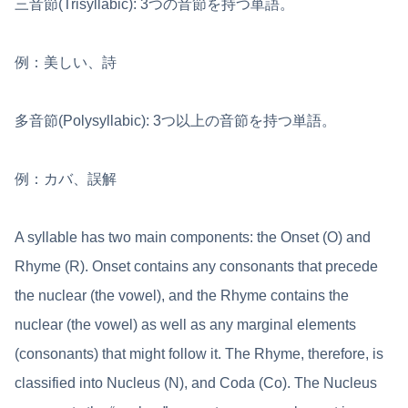
三音節(Trisyllabic): 3つの音節を持つ単語。
例：美しい、詩
多音節(Polysyllabic): 3つ以上の音節を持つ単語。
例：カバ、誤解
A syllable has two main components: the Onset (O) and
Rhyme (R). Onset contains any consonants that precede
the nuclear (the vowel), and the Rhyme contains the
nuclear (the vowel) as well as any marginal elements
(consonants) that might follow it. The Rhyme, therefore, is
classified into Nucleus (N), and Coda (Co). The Nucleus