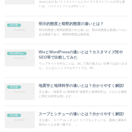
Javaにおけるバイトストリームとキャラクタストリームの主な違
いは、バイトストリームが8ビット...
明示的態度と暗黙的態度の違いとは？
未分類
明示的態度と暗黙的態度の主な違いは、明示的態度は意識レベルに
ある態度であり、暗黙的態度は無意識...
WixとWordPressの違いとは？カスタマイズ性や
WordPress
SEO等で比較してみた
ウェブサイトを作ることは、決して気の進まない仕事ではありませ
ん。 どんなにシンプルなサイトでも、時...
地質学と地球科学の違いとは？分かりやすく解説!
未分類
主な違い - 地質学 vs 地球科学 地質学と地球科学は、どちらも地球
に関する研究を指します。 ...
スープとシチューの違いとは？分かりやすく解説!
未分類
主な違い - スープ vs シチュー スープもシチューも、固体と液体の
部分からなる食べ物です。 ...