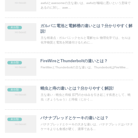
awfulとawesomeの主な違いは、awfulが極端に悪いという意味で
あるのに対し、awe...
ガルバニ電池と電解槽の違いとは？分かりやすく解
未分類
説!
主な相違点 - ガルバニックセルと電解セル 物理化学では、セルは
化学物質と電気を関連付けるために...
FireWireとThunderboltの違いとは？
未分類
FireWireとThunderboltの主な違いは、ThunderboltはFireWire...
蟯虫と痔の違いとは？分かりやすく解説!
未分類
主な違い - 蟯虫と痔核 肛門のかゆみを引き起こす疾患として、蟯
虫（ぎょうちゅう）と痔核（じかく...
バナナブレッドとケーキの違いとは？
未分類
バナナブレッドとケーキの大きな違いは、バナナブレッドはバナナ
ケーキよりも食感が硬く、濃厚である...