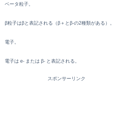
ベータ粒子。
β粒子はβと表記される（β＋とβ-の2種類がある）。
電子。
電子は e- または β- と表記される。
スポンサーリンク