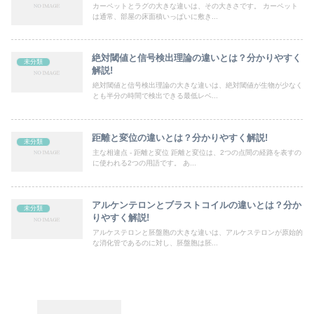
カーペットとラグの大きな違いは、その大きさです。 カーペット
は通常、部屋の床面積いっぱいに敷き...
絶対閾値と信号検出理論の違いとは？分かりやすく
未分類
解説!
絶対閾値と信号検出理論の大きな違いは、絶対閾値が生物が少なく
とも半分の時間で検出できる最低レベ...
距離と変位の違いとは？分かりやすく解説!
未分類
主な相違点 - 距離と変位 距離と変位は、2つの点間の経路を表すの
に使われる2つの用語です。 あ...
アルケンテロンとブラストコイルの違いとは？分か
未分類
りやすく解説!
アルケステロンと胚盤胞の大きな違いは、アルケステロンが原始的
な消化管であるのに対し、胚盤胞は胚...