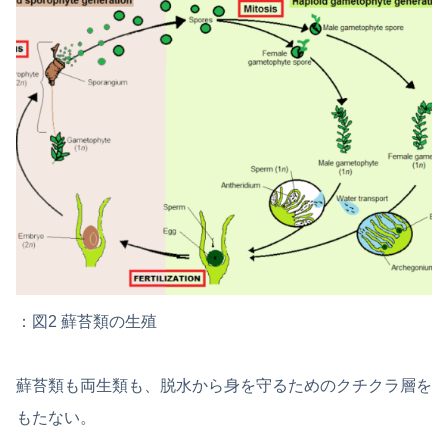
：図2 蘚苔類の生殖
蘚苔類も両生類も、脱水から身を守るためのクチクラ層を
もたない。