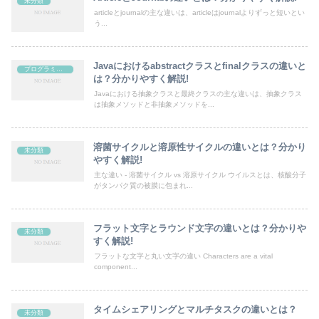
未分類
articleとjournalの主な違いは、articleはjournalよりずっと短いとい
う...
Javaにおけるabstractクラスとfinalクラスの違いと
プログラミング
は？分かりやすく解説!
Javaにおける抽象クラスと最終クラスの主な違いは、抽象クラス
は抽象メソッドと非抽象メソッドを...
溶菌サイクルと溶原性サイクルの違いとは？分かり
未分類
やすく解説!
主な違い - 溶菌サイクル vs 溶原サイクル ウイルスとは、核酸分子
がタンパク質の被膜に包まれ...
フラット文字とラウンド文字の違いとは？分かりや
未分類
すく解説!
フラットな文字と丸い文字の違い Characters are a vital
component...
タイムシェアリングとマルチタスクの違いとは？
未分類