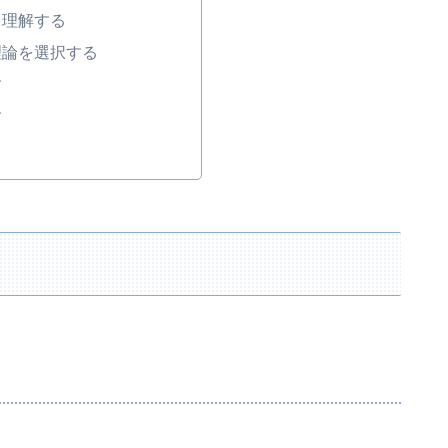
を理解する
理論を選択する
す
す
く