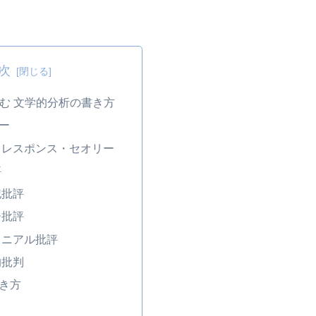
次
む 文学的分析の書き方
ー
・レスポンス・セオリー
評
記批評
ー批評
ロニアル批評
的批判
き方