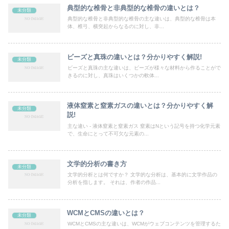
典型的な椎骨と非典型的な椎骨の違いとは？
未分類
典型的な椎骨と非典型的な椎骨の主な違いは、典型的な椎骨は本
体、椎弓、横突起からなるのに対し、非...
ビーズと真珠の違いとは？分かりやすく解説!
未分類
ビーズと真珠の主な違いは、ビーズが様々な材料から作ることがで
きるのに対し、真珠はいくつかの軟体...
液体窒素と窒素ガスの違いとは？分かりやすく解
未分類
説!
主な違い - 液体窒素と窒素ガス 窒素はNという記号を持つ化学元素
で、生命にとって不可欠な元素の...
文学的分析の書き方
未分類
文学的分析とは何ですか？ 文学的な分析は、基本的に文学作品の
分析を指します。 それは、作者の作品...
WCMとCMSの違いとは？
未分類
WCMとCMSの主な違いは、WCMがウェブコンテンツを管理するた