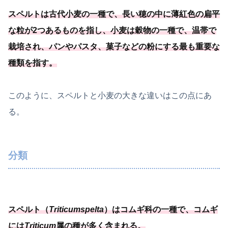
スペルトは古代小麦の一種
で、長い穂の中に薄紅色の扁平
な粒が2つあるものを指し、
小麦は穀物の一種
で、温帯で
栽培され、パンやパスタ、菓子などの粉にする最も重要な
種類を指す
。
このように、スペルトと小麦の大きな違いはこの点にあ
る。
分類
スペルト（
Triticum
spelta
）はコムギ科の一種
で、コムギ
には
Triticum
属の種が多く含まれる
。