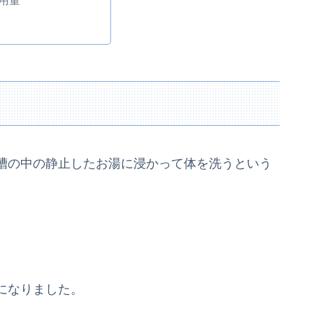
用量
槽の中の静止したお湯に浸かって体を洗うという
。
になりました。