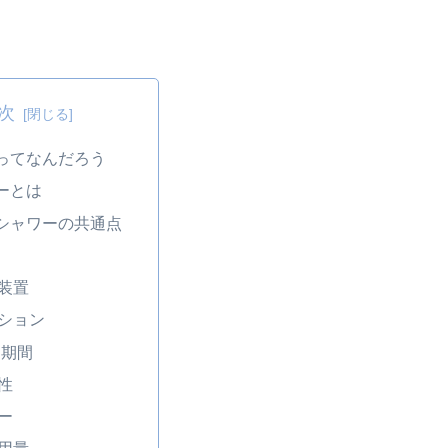
次
ってなんだろう
ーとは
シャワーの共通点
装置
ション
 期間
性
ー