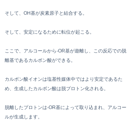
そして、OH基が炭素原子と結合する。
そして、安定になるために転位が起こる。
ここで、アルコールから-OR基が遊離し、この反応での脱
離基であるカルボン酸ができる。
カルボン酸イオンは塩基性媒体中ではより安定であるた
め、生成したカルボン酸は脱プロトン化される。
脱離したプロトンは-OR基によって取り込まれ、アルコー
ルが生成します。