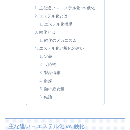
主な違い – エステル化 vs 鹸化
エステル化とは
エステル化機構
鹸化とは
鹸化のメカニズム
エステル化と鹸化の違い
定義
反応物
製品情報
触媒
熱の必要量
結論
主な違い – エステル化 vs 鹸化