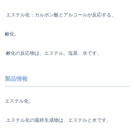
エステル化：カルボン酸とアルコールが反応する。
鹸化。
鹸化の反応物は、エステル、塩基、水です。
製品情報
エステル化。
エステル化の最終生成物は、エステルと水です。