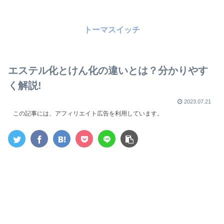
トーマスイッチ
エステル化とけん化の違いとは？分かりやす
く解説!
2023.07.21
この記事には、アフィリエイト広告を利用しています。