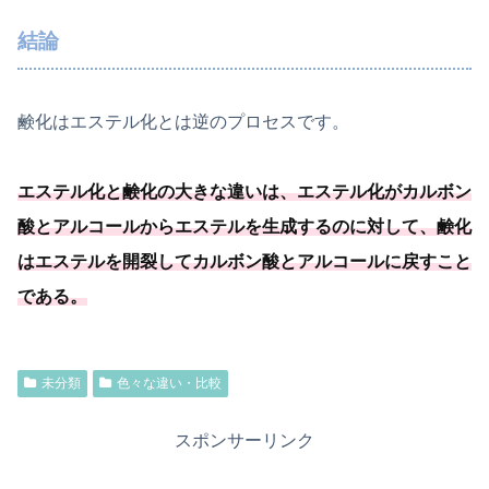
結論
鹸化はエステル化とは逆のプロセスです。
エステル化と鹸化の大きな違いは、エステル化がカルボン
酸とアルコールからエステルを生成するのに対して、
鹸化
はエステルを開裂してカルボン酸とアルコールに戻すこと
である
。
未分類
色々な違い・比較
スポンサーリンク