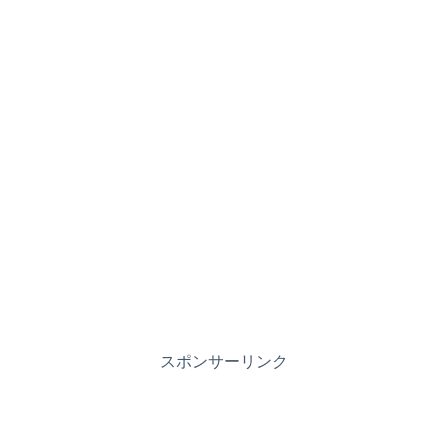
スポンサーリンク