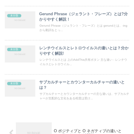
Gerund Phrase（ジェラント・フレーズ）とは?分
未分類
かりやすく解説！
Gerund Phrase（ジェラント・フレーズ）とは gerundとは、-ing
から動詞をとっ...
レンチウイルスとレトロウイルスの違いとは？分か
未分類
りやすく解説!
レンチウイルスとは 上のAddThis共有ボタン 主な違い - レンチウ
イルスとレトロウイル...
サブカルチャーとカウンターカルチャーの違いと
未分類
は？
サブカルチャーとカウンターカルチャーの主な違いは、サブカルチ
ャーが支配的な文化をある程度は受け...
O ポジティブと O ネガティブの違いと