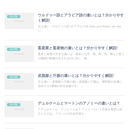
ウルドゥー語とアラビア語の違いとは？分かりやす
未分類
く解説!
主な違い - ウルドゥー語 vs アラビア語 Urdu and Arabic are two
l...
畜産業と畜産物の違いとは？分かりやすく解説!
未分類
畜産と家畜の大きな違いは、畜産には牛、馬、鳥、魚、蜂など多く
の種類の動物が含まれるのに対し、家...
皮脂腺と汗腺の違いとは？分かりやすく解説!
未分類
主な違い - 皮脂腺と汗腺の違い 皮脂腺と汗腺は、哺乳類の皮膚に
存在する2種類の外分泌腺です。 ...
デュルケームとマートンのアノミーの違いとは？
未分類
T デュルケーム・アノミーとは？ アノミーという言葉を最初に紹
介したのは、フランスの社会学者エ...