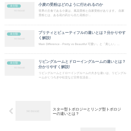
小麦の受粉はどのように行われるのか
未分類
世界の主食である小麦は、風花受粉と自家受粉があります。 自家
受粉とは、ある花の葯から出た花粉が...
プリティとビューティフルの違いとは？分かりやす
未分類
く解説!
Main Difference - Pretty vs Beautiful 可愛い」と「美しい」...
リビングルームとドローイングルームの違いとは？
未分類
分かりやすく解説!
リビングルームとドローイングルームの大きな違いは、リビングル
ームがくつろぎや社交など日常生活全...
スター型トポロジーとリング型トポロジ
ーの違いとは？