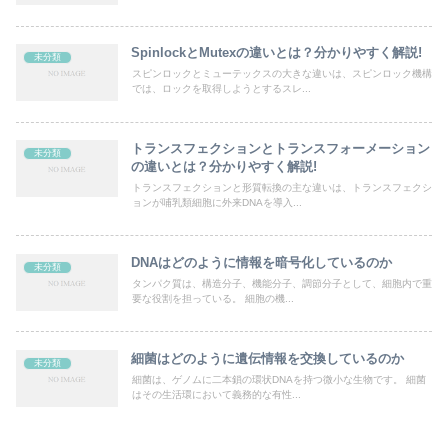
SpinlockとMutexの違いとは？分かりやすく解説!
未分類
スピンロックとミューテックスの大きな違いは、スピンロック機構
では、ロックを取得しようとするスレ...
トランスフェクションとトランスフォーメーション
未分類
の違いとは？分かりやすく解説!
トランスフェクションと形質転換の主な違いは、トランスフェクシ
ョンが哺乳類細胞に外来DNAを導入...
DNAはどのように情報を暗号化しているのか
未分類
タンパク質は、構造分子、機能分子、調節分子として、細胞内で重
要な役割を担っている。 細胞の機...
細菌はどのように遺伝情報を交換しているのか
未分類
細菌は、ゲノムに二本鎖の環状DNAを持つ微小な生物です。 細菌
はその生活環において義務的な有性...