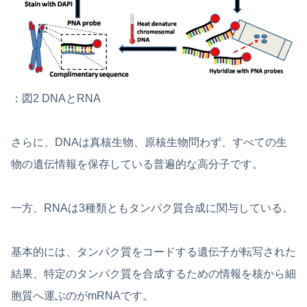
：図2 DNAとRNA
さらに、DNAは真核生物、原核生物問わず、すべての生
物の遺伝情報を保存している普遍的な高分子です。
一方、RNAは3種類ともタンパク質合成に関与している。
基本的には、タンパク質をコードする遺伝子が転写された
結果、特定のタンパク質を合成するための情報を核から細
胞質へ運ぶのがmRNAです。