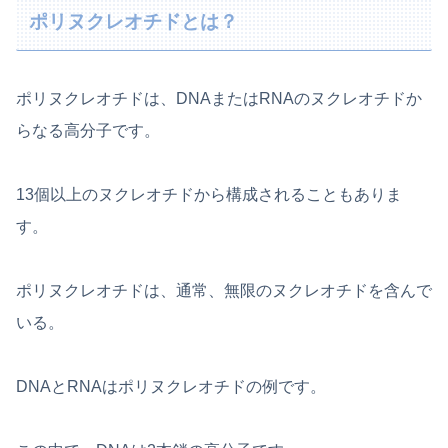
ポリヌクレオチドとは？
ポリヌクレオチドは、DNAまたはRNAのヌクレオチドか
らなる高分子です。
13個以上のヌクレオチドから構成されることもありま
す。
ポリヌクレオチドは、通常、無限のヌクレオチドを含んで
いる。
DNAとRNAはポリヌクレオチドの例です。