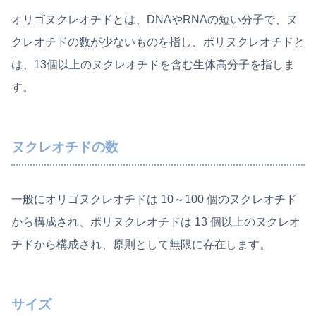
オリゴヌクレオチドとは、DNAやRNAの短い分子で、ヌ
クレオチドの数が少ないものを指し、ポリヌクレオチドと
は、13個以上のヌクレオチドを含む生体高分子を指しま
す。
ヌクレオチドの数
一般にオリゴヌクレオチドは 10～100 個のヌクレオチド
から構成され、ポリヌクレオチドは 13 個以上のヌクレオ
チドから構成され、原則として無限に存在します。
サイズ