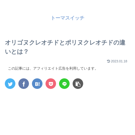
トーマスイッチ
オリゴヌクレオチドとポリヌクレオチドの違
いとは？
2023.01.18
この記事には、アフィリエイト広告を利用しています。