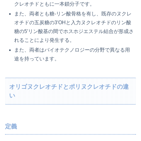
クレオチドともに一本鎖分子です。
また、両者とも糖-リン酸骨格を有し、既存のヌクレ
オチドの五炭糖の3′OHと入力ヌクレオチドのリン酸
糖の5′リン酸基の間でホスホジエステル結合が形成さ
れることにより発生する。
また、両者はバイオテクノロジーの分野で異なる用
途を持っています。
オリゴヌクレオチドとポリヌクレオチドの違
い
定義