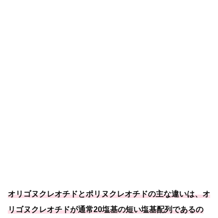
オリゴヌクレオチドとポリヌクレオチドの主な違いは、オ
リゴヌクレオチドが通常20塩基の短い塩基配列であるの