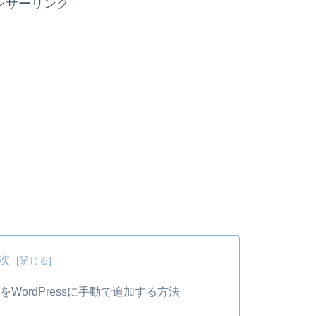
ンサーリンク
次
をWordPressに手動で追加する方法
索