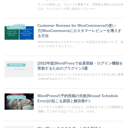
サイトの成功には、スピードが重要です。訪問者を満足させるため
には、ウェブサイトが常に良好なパフォーマ...
Customer Reviews for WooCommerceの使い
WordPress
方|WooCommerceにカスタマーレビューを導入す
る方法
WooCommerceにカスタマーレビューを設定する方法について、知
りたいですか？ オンライン...
[2022年版]WordPressで会員登録・ログイン機能を
WordPress
実装するためのプラグイン5選
あなたのサイトのログインプロセスをカスタマイズするために最適
なWordPressログインプラグイン...
WordPressの予約投稿の失敗(Missed Schedule
WordPress
Error)が起こる原因と解決策4つ
ウェブサイトを運営している方なら、計画を立てることの重要性を
理解しているのではないでしょうか。そのた...